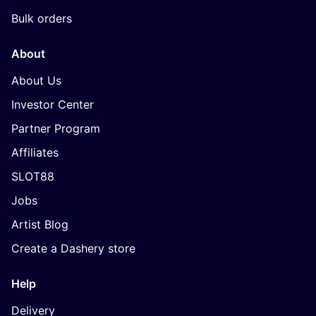
Bulk orders
About
About Us
Investor Center
Partner Program
Affiliates
SLOT88
Jobs
Artist Blog
Create a Dashery store
Help
Delivery