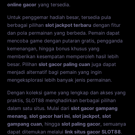
online gacor
yang tersedia.
Untuk penggemar hadiah besar, tersedia pula
berbagai pilihan
slot jackpot terbaru
dengan fitur
dan pola permainan yang berbeda. Pemain dapat
mencoba game dengan putaran gratis, pengganda
kemenangan, hingga bonus khusus yang
memberikan kesempatan memperoleh hasil lebih
besar. Pilihan
slot gacor paling cuan
juga dapat
menjadi alternatif bagi pemain yang ingin
mengeksplorasi lebih banyak jenis permainan.
Dengan koleksi game yang lengkap dan akses yang
praktis, SLOT88 menghadirkan berbagai pilihan
dalam satu situs. Mulai dari
slot gacor gampang
menang
,
slot gacor hari ini
,
slot jackpot
,
slot
gampang cuan
, hingga
slot paling gacor
, semuanya
dapat ditemukan melalui
link situs gacor SLOT88
.