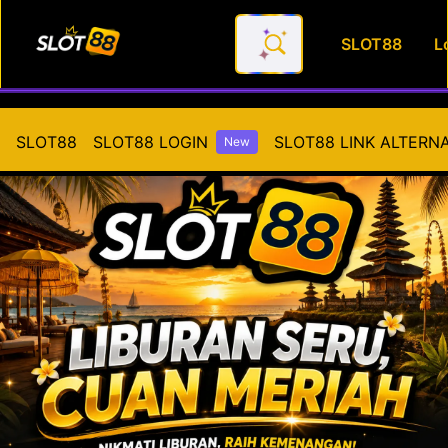
SLOT88
L
SLOT88: Situs Resmi Slot88 
SLOT88
SLOT88 LOGIN
SLOT88 LINK ALTERNA
New