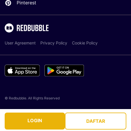
Pinterest
User Agreement
Privacy Policy
Cookie Policy
© Redbubble. All Rights Reserved
LOGIN
DAFTAR