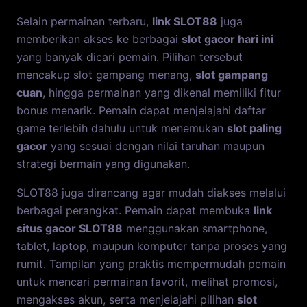
Selain permainan terbaru,
link SLOT88
juga
memberikan akses ke berbagai
slot gacor hari ini
yang banyak dicari pemain. Pilihan tersebut
mencakup
slot gampang menang
,
slot gampang
cuan
, hingga permainan yang dikenal memiliki fitur
bonus menarik. Pemain dapat menjelajahi daftar
game terlebih dahulu untuk menemukan
slot paling
gacor
yang sesuai dengan nilai taruhan maupun
strategi bermain yang digunakan.
SLOT88 juga dirancang agar mudah diakses melalui
berbagai perangkat. Pemain dapat membuka
link
situs gacor SLOT88
menggunakan smartphone,
tablet, laptop, maupun komputer tanpa proses yang
rumit. Tampilan yang praktis mempermudah pemain
untuk mencari permainan favorit, melihat promosi,
mengakses akun, serta menjelajahi pilihan
slot