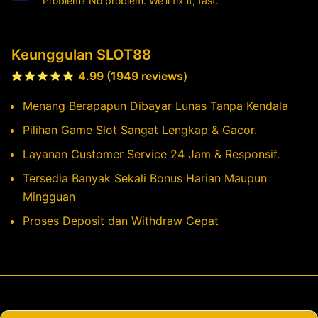
Problem? No problem. We’ll fix it, fast.
Keunggulan SLOT88
4.99 (1949 reviews)
Menang Berapapun Dibayar Lunas Tanpa Kendala
Pilihan Game Slot Sangat Lengkap & Gacor.
Layanan Customer Service 24 Jam & Responsif.
Tersedia Banyak Sekali Bonus Harian Maupun
Mingguan
Proses Deposit dan Withdraw Cepat