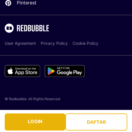
Pinterest
User Agreement
Privacy Policy
Cookie Policy
© Redbubble. All Rights Reserved
LOGIN
DAFTAR