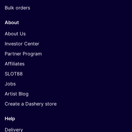
Bulk orders
About
About Us
Investor Center
Partner Program
Affiliates
SLOT88
Jobs
Artist Blog
Create a Dashery store
Help
Delivery