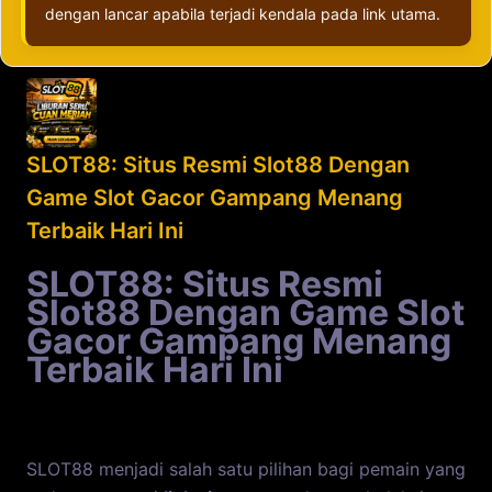
dengan lancar apabila terjadi kendala pada link utama.
SLOT88: Situs Resmi Slot88 Dengan
Game Slot Gacor Gampang Menang
Terbaik Hari Ini
SLOT88: Situs Resmi
Slot88 Dengan Game Slot
Gacor Gampang Menang
Terbaik Hari Ini
SLOT88
menjadi salah satu pilihan bagi pemain yang