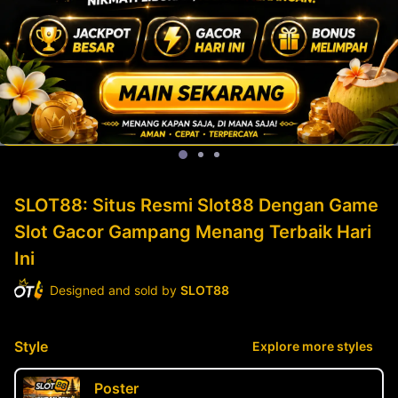
SLOT88: Situs Resmi Slot88 Dengan Game
Slot Gacor Gampang Menang Terbaik Hari
Ini
Designed and sold by
SLOT88
Style
Explore more styles
Poster