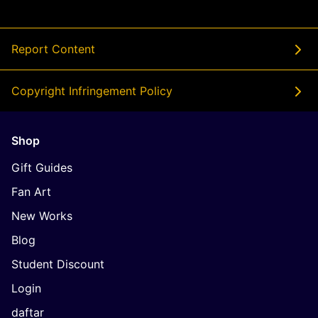
Report Content
Copyright Infringement Policy
Shop
Gift Guides
Fan Art
New Works
Blog
Student Discount
Login
daftar