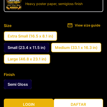
Heavy poster paper, semigloss finish
Size
View size guide
Extra Small (16.5 x 8.1 in)
Small (23.4 x 11.5 in)
Medium (33.1 x 16.3 in)
Large (46.8 x 23.1 in)
Finish
Semi Gloss
LOGIN
DAFTAR