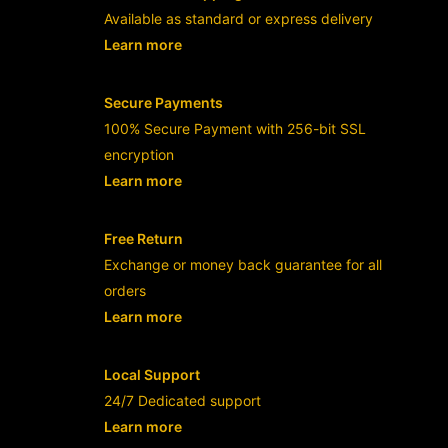
Available as standard or express delivery
Learn more
- opens in new SLOT88 LINK or tab
Secure Payments
100% Secure Payment with 256-bit SSL
encryption
Learn more
- opens in new SLOT88 LINK or tab
Free Return
Exchange or money back guarantee for all
orders
Learn more
- opens in new SLOT88 LINK or tab
Local Support
24/7 Dedicated support
Learn more
- opens in new SLOT88 LINK or tab