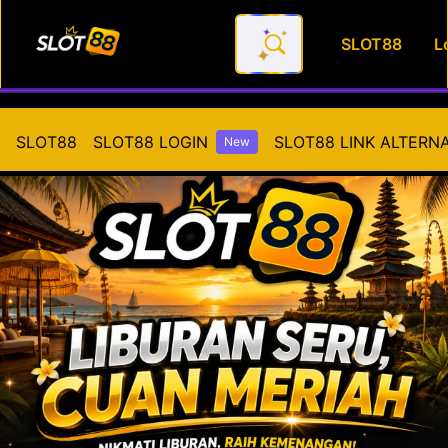
SLOT88
L
SLOT88: Situs Resmi Slot88 
SLOT88
SLOT88 LOGIN
SLOT88 LINK ALTERNA
New