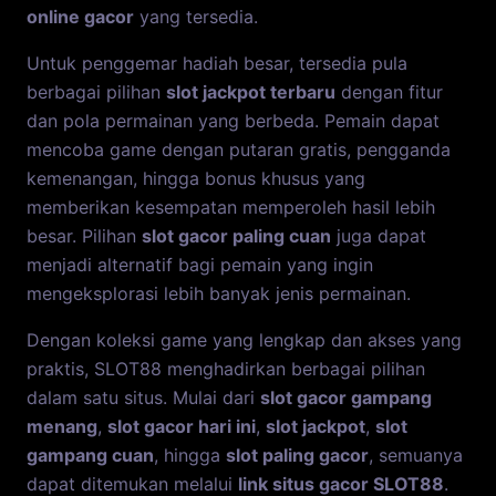
online gacor
yang tersedia.
Untuk penggemar hadiah besar, tersedia pula
berbagai pilihan
slot jackpot terbaru
dengan fitur
dan pola permainan yang berbeda. Pemain dapat
mencoba game dengan putaran gratis, pengganda
kemenangan, hingga bonus khusus yang
memberikan kesempatan memperoleh hasil lebih
besar. Pilihan
slot gacor paling cuan
juga dapat
menjadi alternatif bagi pemain yang ingin
mengeksplorasi lebih banyak jenis permainan.
Dengan koleksi game yang lengkap dan akses yang
praktis, SLOT88 menghadirkan berbagai pilihan
dalam satu situs. Mulai dari
slot gacor gampang
menang
,
slot gacor hari ini
,
slot jackpot
,
slot
gampang cuan
, hingga
slot paling gacor
, semuanya
dapat ditemukan melalui
link situs gacor SLOT88
.