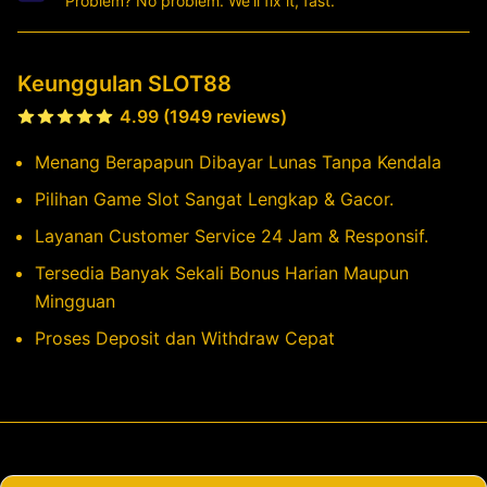
Problem? No problem. We’ll fix it, fast.
Keunggulan SLOT88
4.99 (1949 reviews)
Menang Berapapun Dibayar Lunas Tanpa Kendala
Pilihan Game Slot Sangat Lengkap & Gacor.
Layanan Customer Service 24 Jam & Responsif.
Tersedia Banyak Sekali Bonus Harian Maupun
Mingguan
Proses Deposit dan Withdraw Cepat