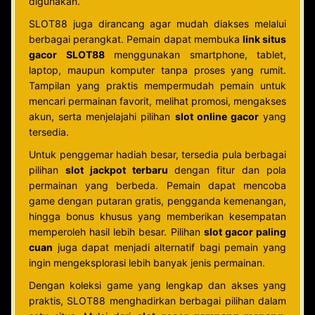
digunakan.
SLOT88 juga dirancang agar mudah diakses melalui
berbagai perangkat. Pemain dapat membuka
link situs
gacor SLOT88
menggunakan smartphone, tablet,
laptop, maupun komputer tanpa proses yang rumit.
Tampilan yang praktis mempermudah pemain untuk
mencari permainan favorit, melihat promosi, mengakses
akun, serta menjelajahi pilihan
slot online gacor
yang
tersedia.
Untuk penggemar hadiah besar, tersedia pula berbagai
pilihan
slot jackpot terbaru
dengan fitur dan pola
permainan yang berbeda. Pemain dapat mencoba
game dengan putaran gratis, pengganda kemenangan,
hingga bonus khusus yang memberikan kesempatan
memperoleh hasil lebih besar. Pilihan
slot gacor paling
cuan
juga dapat menjadi alternatif bagi pemain yang
ingin mengeksplorasi lebih banyak jenis permainan.
Dengan koleksi game yang lengkap dan akses yang
praktis, SLOT88 menghadirkan berbagai pilihan dalam