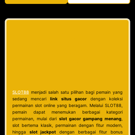
SLOT88: Situs Resmi
Slot88 Dengan Game
Slot Gacor Gampang
Menang Terbaik Hari
Ini
SLOT88
menjadi salah satu pilihan bagi pemain yang
sedang mencari
link situs gacor
dengan koleksi
permainan slot online yang beragam. Melalui SLOT88,
pemain dapat menemukan berbagai kategori
permainan, mulai dari
slot gacor gampang menang
,
slot bertema klasik, permainan dengan fitur modern,
hingga
slot jackpot
dengan berbagai fitur bonus