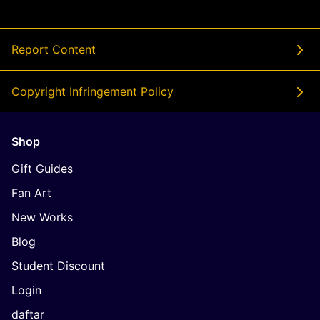
Report Content
Copyright Infringement Policy
Shop
Gift Guides
Fan Art
New Works
Blog
Student Discount
Login
daftar