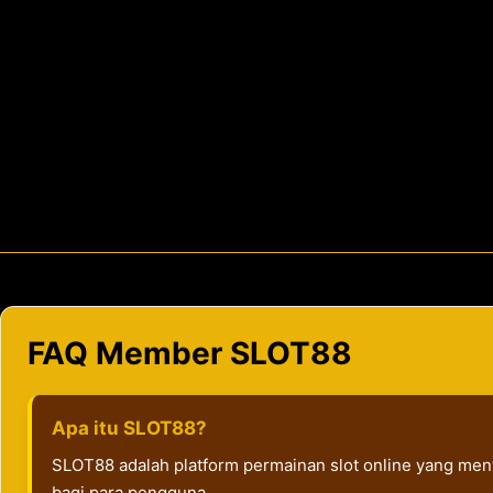
FAQ Member SLOT88
Apa itu SLOT88?
SLOT88 adalah platform permainan slot online yang me
bagi para pengguna.