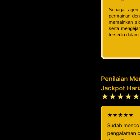
Sebagai agen 
permainan den
memainkan slo
serta mengejar
tersedia dalam 
Penilaian M
Jackpot Hari
★★★★★
★★★★★
Sudah mencob
pengalaman di