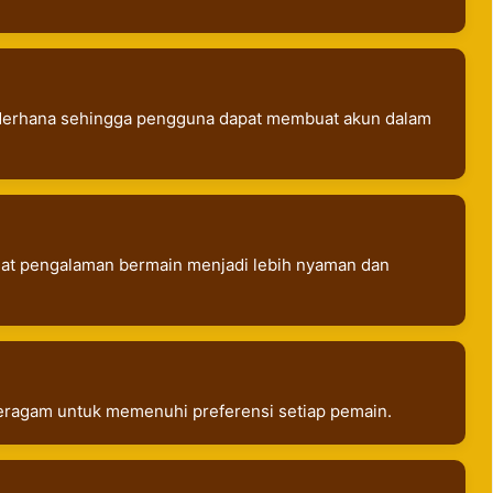
 sederhana sehingga pengguna dapat membuat akun dalam
uat pengalaman bermain menjadi lebih nyaman dan
beragam untuk memenuhi preferensi setiap pemain.