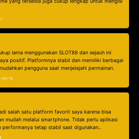
ame yang tersedia juga cukup lengkap untuk mengisi
17
ukup lama menggunakan SLOT88 dan sejauh ini
ya positif. Platformnya stabil dan memiliki berbagai
emudahkan pengguna saat menjelajahi permainan.
6-05-14
i salah satu platform favorit saya karena bisa
n mudah melalui smartphone. Tidak perlu aplikasi
performanya tetap stabil saat digunakan..
4