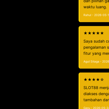
dan pilihan g
waktu luang.
Rahul - 2026-05-
★★★★★
Saya sudah c
pengalaman sa
fitur yang m
Agut Sitaga - 202
★★★★☆
SLOT88 menjad
diakses denga
tambahan dan 
Geru - 2026-05-2