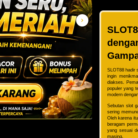
SLOT8
dengan
Gampa
SLOT88 hadir se
ingin menikma
diakses. Pemai
populer yang te
modern dengan 
Sebutan slot 
sering memuncu
Oleh karena itu
beragam perm
yang sesuai de
masing.