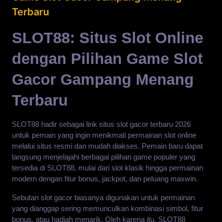
Terbaru
SLOT88: Situs Slot Online 
dengan Pilihan Game Slot 
Gacor Gampang Menang 
Terbaru
SLOT88 hadir sebagai link situs slot gacor terbaru 2026 
untuk pemain yang ingin menikmati permainan slot online 
melalui situs resmi dan mudah diakses. Pemain baru dapat 
langsung menjelajahi berbagai pilihan game populer yang 
tersedia di 
SLOT88
, mulai dari slot klasik hingga permainan 
modern dengan fitur bonus, jackpot, dan peluang maxwin.
Sebutan slot gacor biasanya digunakan untuk permainan 
yang dianggap sering memunculkan kombinasi simbol, fitur 
bonus, atau hadiah menarik. Oleh karena itu, SLOT88 