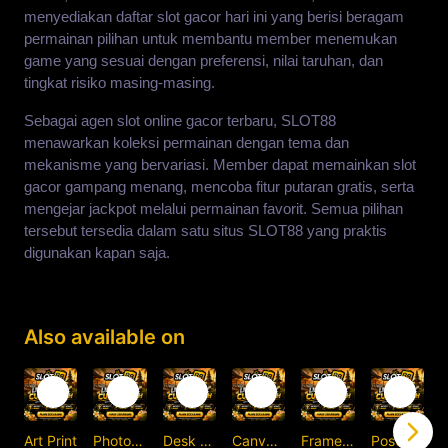
menyediakan daftar slot gacor hari ini yang berisi beragam 
permainan pilihan untuk membantu member menemukan 
game yang sesuai dengan preferensi, nilai taruhan, dan 
tingkat risiko masing-masing.
Sebagai agen slot online gacor terbaru, SLOT88 
menawarkan koleksi permainan dengan tema dan 
mekanisme yang bervariasi. Member dapat memainkan slot 
gacor gampang menang, mencoba fitur putaran gratis, serta 
mengejar jackpot melalui permainan favorit. Semua pilihan 
tersebut tersedia dalam satu situs 
SLOT88
 yang praktis 
digunakan kapan saja.
Also available on
Art Print
Photographic Print
Desk Mat
Canvas Print
Framed Art Print
Postcard
C