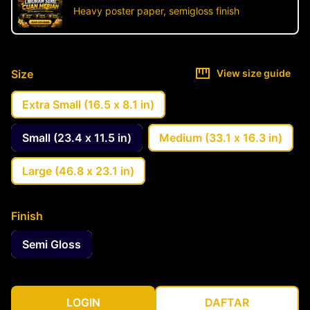
Heavy poster paper, semigloss finish
Size
View size guide
Extra Small (16.5 x 8.1 in)
Small (23.4 x 11.5 in)
Medium (33.1 x 16.3 in)
Large (46.8 x 23.1 in)
Finish
Semi Gloss
LOGIN
DAFTAR