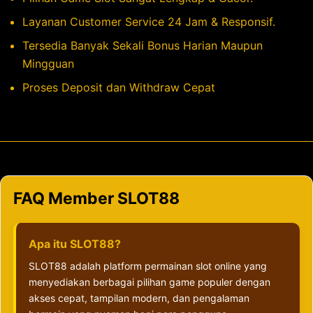
Layanan Customer Service 24 Jam & Responsif.
Tersedia Banyak Sekali Bonus Harian Maupun
Mingguan
Proses Deposit dan Withdraw Cepat
FAQ Member SLOT88
Apa itu SLOT88?
SLOT88 adalah platform permainan slot online yang
menyediakan berbagai pilihan game populer dengan
akses cepat, tampilan modern, dan pengalaman