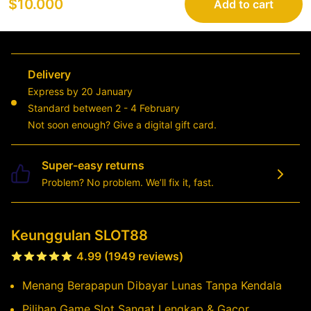
$10.000
Add to cart
Delivery
Express by 20 January
Standard between 2 - 4 February
Not soon enough?
Give a digital gift card.
Super-easy returns
Problem? No problem. We’ll fix it, fast.
Keunggulan SLOT88
4.99 (1949 reviews)
Menang Berapapun Dibayar Lunas Tanpa Kendala
Pilihan Game Slot Sangat Lengkap & Gacor.