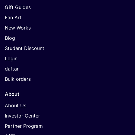
Gift Guides
Fan Art
New Works
Blog
Student Discount
Login
daftar
Bulk orders
About
About Us
Investor Center
Partner Program