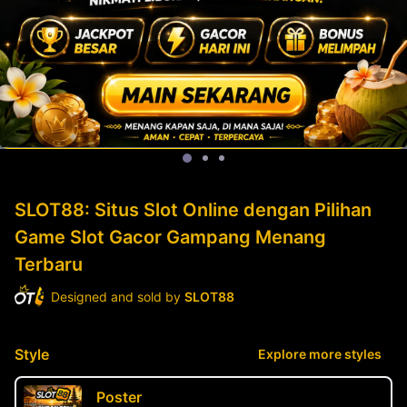
SLOT88: Situs Slot Online dengan Pilihan
Game Slot Gacor Gampang Menang
Terbaru
Designed and sold by
SLOT88
Style
Explore more styles
Poster