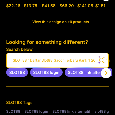
$22.26
$13.75
$41.58
$66.20
$141.08
$1.51
View this design on +9 products
Looking for something different?
Search below.
SLOT88 : Daftar Slot88 Gacor Terbaru Rank 1 2026 Dengan 
SLOT88
SLOT88 login
SLOT88 link alternatif
Related Tags
SLOT88
Tags
SLOT88
SLOT88 login
SLOT88 link alternatif
slot88 gaco