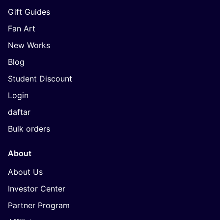
Gift Guides
Fan Art
New Works
Blog
Student Discount
Login
daftar
Bulk orders
About
About Us
Investor Center
Partner Program