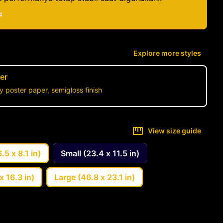
4
Explore more styles
er
 poster paper, semigloss finish
View size guide
Extra Small (16.5 x 8.1 in)
Small (23.4 x 11.5 in)
Medium (33.1 x 16.3 in)
Large (46.8 x 23.1 in)