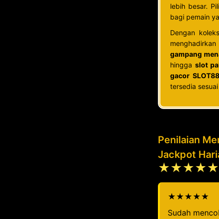
lebih besar. Pi
bagi pemain ya
Dengan kolek
menghadirkan 
gampang men
hingga
slot p
gacor SLOT8
tersedia sesua
Penilaian M
Jackpot Hari
★★★★★
★★★★★
Sudah mencob