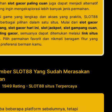
lihan
slot gacor paling cuan
juga dapat menjadi alternatif
ng ingin mengeksplorasi lebih banyak jenis permainan.
si game yang lengkap dan akses yang praktis, SLOT88
berbagai pilihan dalam satu situs. Mulai dari
slot gacor
ang
,
slot gacor hari ini
,
slot jackpot
,
slot gampang cuan
,
aling gacor
, semuanya dapat ditemukan melalui
link situs
8
. Pilih permainan favorit dan nikmati beragam fitur yang
i preferensi bermain kamu.
ember SLOT88 Yang Sudah Merasakan
an
1949 Rating - SLOT88 situs Terpercaya
a beberapa platform sebelumnya, tetapi