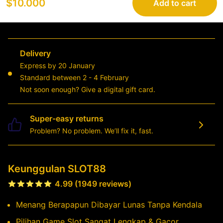
$10.000
Add to cart
Delivery
Express by 20 January
Standard between 2 - 4 February
Not soon enough?
Give a digital gift card.
Super-easy returns
Problem? No problem. We’ll fix it, fast.
Keunggulan SLOT88
4.99 (1949 reviews)
Menang Berapapun Dibayar Lunas Tanpa Kendala
Pilihan Game Slot Sangat Lengkap & Gacor.