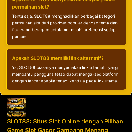
permainan slot?
Tentu saja. SLOT88 menghadirkan berbagai kategori
permainan slot dari provider populer dengan tema dan
fitur yang beragam untuk memenuhi preferensi setiap
pemain.
Apakah SLOT88 memiliki link alternatif?
Ya, SLOT88 biasanya menyediakan link alternatif yang
membantu pengguna tetap dapat mengakses platform
dengan lancar apabila terjadi kendala pada link utama.
SLOT88: Situs Slot Online dengan Pilihan
Game Slot Gacor Gampang Menang