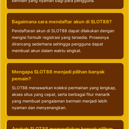
bermain yang nyaman bagi para pengguna.
Bagaimana cara mendaftar akun di SLOT88?
Pendaftaran akun di SLOT88 dapat dilakukan dengan
mengisi formulir registrasi yang tersedia. Prosesnya
dirancang sederhana sehingga pengguna dapat
membuat akun dalam waktu singkat.
Mengapa SLOT88 menjadi pilihan banyak
pemain?
SLOT88 menawarkan koleksi permainan yang lengkap,
akses situs yang cepat, serta berbagai fitur menarik
yang membuat pengalaman bermain menjadi lebih
nyaman dan menyenangkan.
Apakah SLOT88 menyediakan banyak pilihan