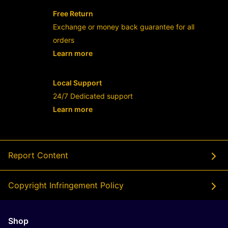
Free Return
Exchange or money back guarantee for all
orders
Learn more
- opens in new SLOT88 LINK or tab
Local Support
24/7 Dedicated support
Learn more
- opens in new SLOT88 LINK or tab
Report Content
Copyright Infringement Policy
Shop