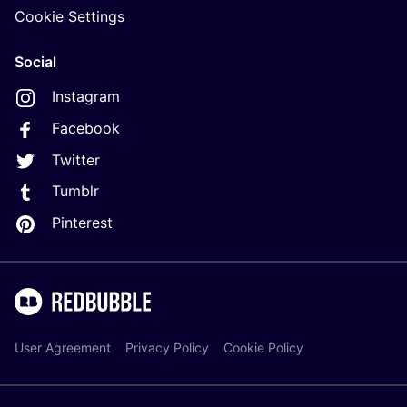
Cookie Settings
Social
Instagram
Facebook
Twitter
Tumblr
Pinterest
User Agreement
Privacy Policy
Cookie Policy