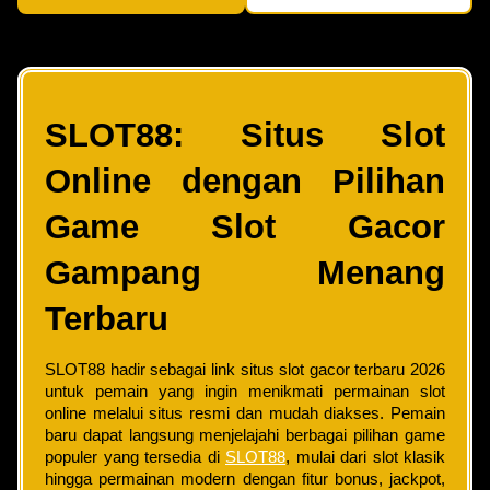
SLOT88: Situs Slot 
Online dengan Pilihan 
Game Slot Gacor 
Gampang Menang 
Terbaru
SLOT88 hadir sebagai link situs slot gacor terbaru 2026 
untuk pemain yang ingin menikmati permainan slot 
online melalui situs resmi dan mudah diakses. Pemain 
baru dapat langsung menjelajahi berbagai pilihan game 
populer yang tersedia di 
SLOT88
, mulai dari slot klasik 
hingga permainan modern dengan fitur bonus, jackpot, 