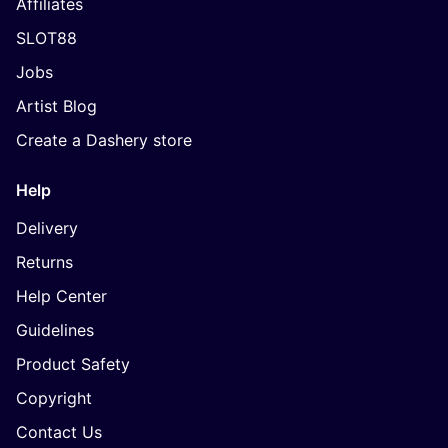
Affiliates
SLOT88
Jobs
Artist Blog
Create a Dashery store
Help
Delivery
Returns
Help Center
Guidelines
Product Safety
Copyright
Contact Us