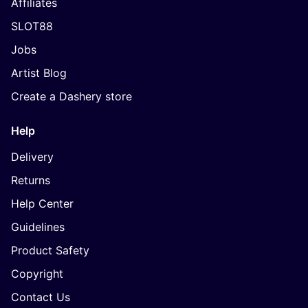
Affiliates
SLOT88
Jobs
Artist Blog
Create a Dashery store
Help
Delivery
Returns
Help Center
Guidelines
Product Safety
Copyright
Contact Us