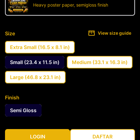
Heavy poster paper, semigloss finish
Size
View size guide
Extra Small (16.5 x 8.1 in)
Small (23.4 x 11.5 in)
Medium (33.1 x 16.3 in)
Large (46.8 x 23.1 in)
Finish
Semi Gloss
LOGIN
DAFTAR