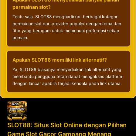
permainan slot?
Tentu saja. SLOT88 menghadirkan berbagai kategori
permainan slot dari provider populer dengan tema dan
fitur yang beragam untuk memenuhi preferensi setiap
pemain.
Apakah SLOT88 memiliki link alternatif?
Ya, SLOT88 biasanya menyediakan link alternatif yang
membantu pengguna tetap dapat mengakses platform
dengan lancar apabila terjadi kendala pada link utama.
SLOT88: Situs Slot Online dengan Pilihan
Game Slot Gacor Gampang Menang