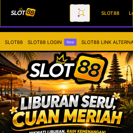
SLOT88
L
SLOT88: Situs Slot Online d
SLOT88
SLOT88 LOGIN
SLOT88 LINK ALTERNA
New