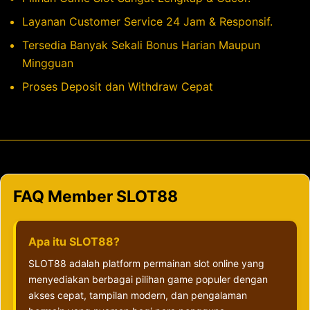
Layanan Customer Service 24 Jam & Responsif.
Tersedia Banyak Sekali Bonus Harian Maupun
Mingguan
Proses Deposit dan Withdraw Cepat
FAQ Member SLOT88
Apa itu SLOT88?
SLOT88 adalah platform permainan slot online yang
menyediakan berbagai pilihan game populer dengan
akses cepat, tampilan modern, dan pengalaman