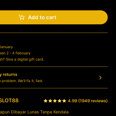
Add to cart
January
en 2 - 4 February
gh?
Give a digital gift card.
y returns
roblem. We’ll fix it, fast.
 SLOT88
4.99 (1949 reviews)
apun Dibayar Lunas Tanpa Kendala