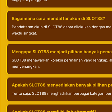
Bagaimana cara mendaftar akun di SLOT88?
Pendaftaran akun di SLOT88 dapat dilakukan dengan men
waktu singkat.
Mengapa SLOT88 menjadi pilihan banyak pema
SLOT88 menawarkan koleksi permainan yang lengkap, aks
menyenangkan.
Apakah SLOT88 menyediakan banyak pilihan pe
Tentu saja. SLOT88 menghadirkan berbagai kategori per