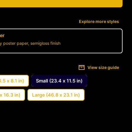
Explore more styles
er
 poster paper, semigloss finish
View size guide
Extra Small (16.5 x 8.1 in)
Small (23.4 x 11.5 in)
Medium (33.1 x 16.3 in)
Large (46.8 x 23.1 in)