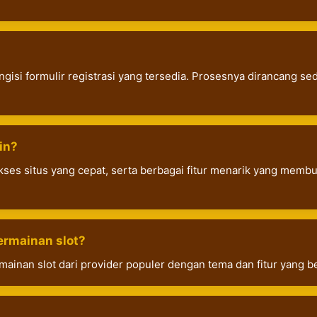
gisi formulir registrasi yang tersedia. Prosesnya dirancang
in?
es situs yang cepat, serta berbagai fitur menarik yang memb
rmainan slot?
mainan slot dari provider populer dengan tema dan fitur yang 