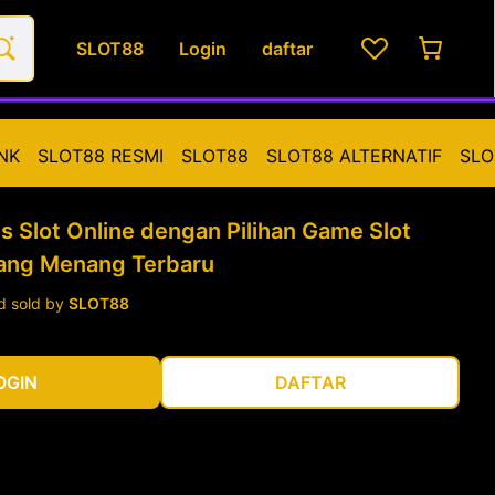
SLOT88
Login
daftar
NK
SLOT88 RESMI
SLOT88
SLOT88 ALTERNATIF
SLO
s Slot Online dengan Pilihan Game Slot
ng Menang Terbaru
d sold by
SLOT88
OGIN
DAFTAR