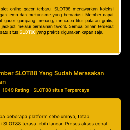
slot online gacor terbaru, SLOT88 menawarkan koleksi 
gan tema dan mekanisme yang bervariasi. Member dapat 
t gacor gampang menang, mencoba fitur putaran gratis, 
 jackpot melalui permainan favorit. Semua pilihan tersebut 
satu situs 
SLOT88
 yang praktis digunakan kapan saja.
ember SLOT88 Yang Sudah Merasakan
an
1949 Rating - SLOT88 situs Terpercaya
a beberapa platform sebelumnya, tetapi
 SLOT88 terasa lebih lancar. Proses akses cepat