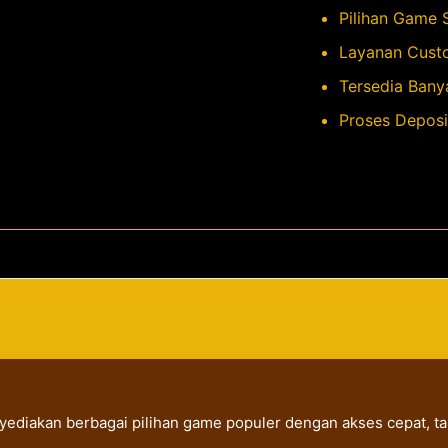
Pilihan Game 
Layanan Custo
Tersedia Bany
Proses Deposi
nyediakan berbagai pilihan game populer dengan akses cepat,