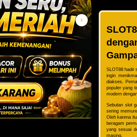
SLOT8
dengan
Gampa
SLOT88 hadir se
ingin menikma
diakses. Pemai
populer yang te
modern dengan 
Sebutan slot 
sering memuncu
Oleh karena itu
beragam perm
yang sesuai de
masing.