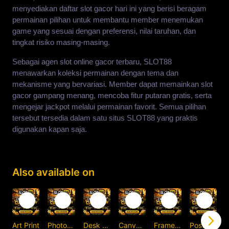
menyediakan daftar slot gacor hari ini yang berisi beragam 
permainan pilihan untuk membantu member menemukan 
game yang sesuai dengan preferensi, nilai taruhan, dan 
tingkat risiko masing-masing.
Sebagai agen slot online gacor terbaru, SLOT88 
menawarkan koleksi permainan dengan tema dan 
mekanisme yang bervariasi. Member dapat memainkan slot 
gacor gampang menang, mencoba fitur putaran gratis, serta 
mengejar jackpot melalui permainan favorit. Semua pilihan 
tersebut tersedia dalam satu situs 
SLOT88
 yang praktis 
digunakan kapan saja.
Also available on
Art Print
Photographic Print
Desk Mat
Canvas Print
Framed Art Print
Postcard
C