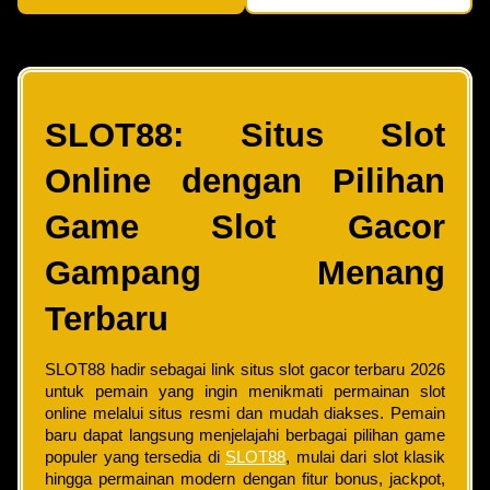
SLOT88: Situs Slot 
Online dengan Pilihan 
Game Slot Gacor 
Gampang Menang 
Terbaru
SLOT88 hadir sebagai link situs slot gacor terbaru 2026 
untuk pemain yang ingin menikmati permainan slot 
online melalui situs resmi dan mudah diakses. Pemain 
baru dapat langsung menjelajahi berbagai pilihan game 
populer yang tersedia di 
SLOT88
, mulai dari slot klasik 
hingga permainan modern dengan fitur bonus, jackpot, 