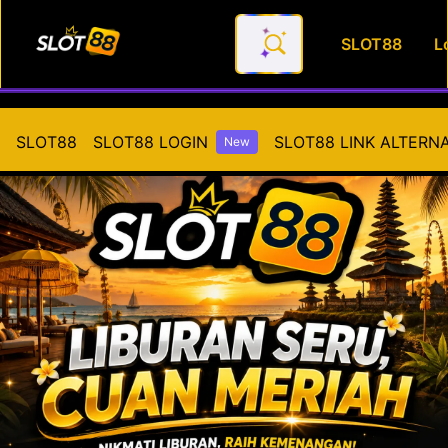
SLOT88
L
SLOT88: Situs Slot Online d
SLOT88
SLOT88 LOGIN
SLOT88 LINK ALTERNA
New