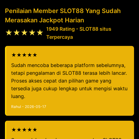
Penilaian Member SLOT88 Yang Sudah
Merasakan Jackpot Harian
1949 Rating - SLOT88 situs
★★★★★
Terpercaya
★★★★★
Sudah mencoba beberapa platform sebelumnya,
tetapi pengalaman di SLOT88 terasa lebih lancar.
Proses akses cepat dan pilihan game yang
tersedia juga cukup lengkap untuk mengisi waktu
luang.
Rahul - 2026-05-17
★★★★★