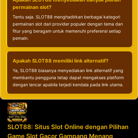
permainan slot?
Tentu saja. SLOT88 menghadirkan berbagai kategori
permainan slot dari provider populer dengan tema dan
fitur yang beragam untuk memenuhi preferensi setiap
pemain.
Apakah SLOT88 memiliki link alternatif?
Ya, SLOT88 biasanya menyediakan link alternatif yang
membantu pengguna tetap dapat mengakses platform
dengan lancar apabila terjadi kendala pada link utama.
SLOT88: Situs Slot Online dengan Pilihan
Game Slot Gacor Gampang Menang