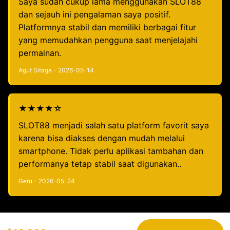
Saya sudah cukup lama menggunakan SLOT88
dan sejauh ini pengalaman saya positif.
Platformnya stabil dan memiliki berbagai fitur
yang memudahkan pengguna saat menjelajahi
permainan.
Agut Sitaga - 2026-05-14
★★★★☆
SLOT88 menjadi salah satu platform favorit saya
karena bisa diakses dengan mudah melalui
smartphone. Tidak perlu aplikasi tambahan dan
performanya tetap stabil saat digunakan..
Geru - 2026-05-24