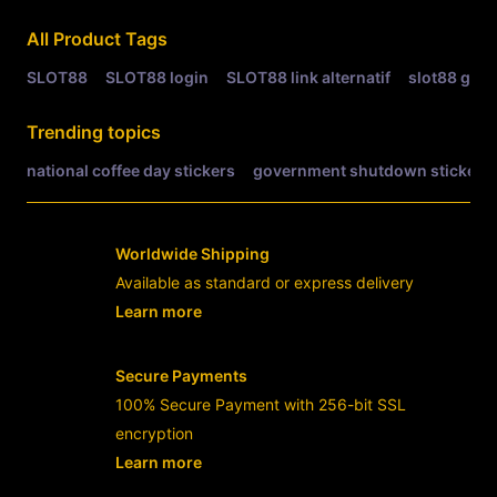
All Product Tags
SLOT88
SLOT88 login
SLOT88 link alternatif
slot88 gaco
Trending topics
national coffee day stickers
government shutdown stickers
Worldwide Shipping
Available as standard or express delivery
Learn more
- opens in new SLOT88 LINK or tab
Secure Payments
100% Secure Payment with 256-bit SSL
encryption
Learn more
- opens in new SLOT88 LINK or tab