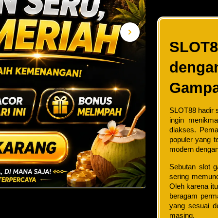
SLOT8
dengan
Gampa
SLOT88 hadir se
ingin menikma
diakses. Pemai
populer yang te
modern dengan 
Sebutan slot 
sering memuncu
Oleh karena itu
beragam perm
yang sesuai de
masing.