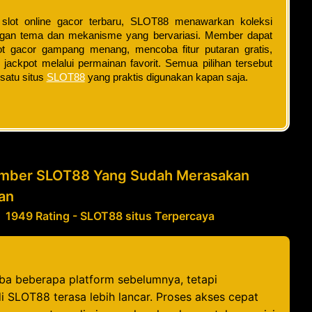
slot online gacor terbaru, SLOT88 menawarkan koleksi 
gan tema dan mekanisme yang bervariasi. Member dapat 
t gacor gampang menang, mencoba fitur putaran gratis, 
 jackpot melalui permainan favorit. Semua pilihan tersebut 
satu situs 
SLOT88
 yang praktis digunakan kapan saja.
ember SLOT88 Yang Sudah Merasakan
an
1949 Rating - SLOT88 situs Terpercaya
a beberapa platform sebelumnya, tetapi
 SLOT88 terasa lebih lancar. Proses akses cepat