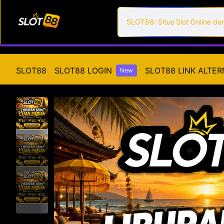
SLOT88: Situs Slot Online d
SLOT88
SLOT88 LOGIN
SLOT88 LINK ALTER
New
New