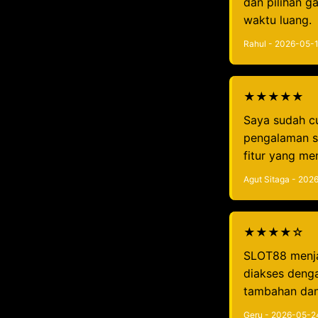
dan pilihan g
waktu luang.
Rahul - 2026-05-
★★★★★
Saya sudah c
pengalaman sa
fitur yang m
Agut Sitaga - 202
★★★★☆
SLOT88 menjad
diakses denga
tambahan dan 
Geru - 2026-05-2