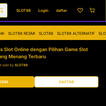
SLOT88
Login
daftar
NK
SLOT88 RESMI
SLOT88
SLOT88 ALTERNATIF
SLO
s Slot Online dengan Pilihan Game Slot
ng Menang Terbaru
d sold by
SLOT88
OGIN
DAFTAR