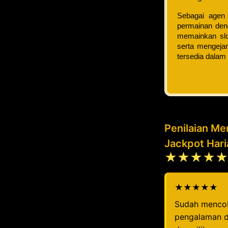
Sebagai agen 
permainan den
memainkan slo
serta mengejar
tersedia dalam 
Penilaian M
Jackpot Hari
★★★★★
★★★★★
Sudah mencob
pengalaman di