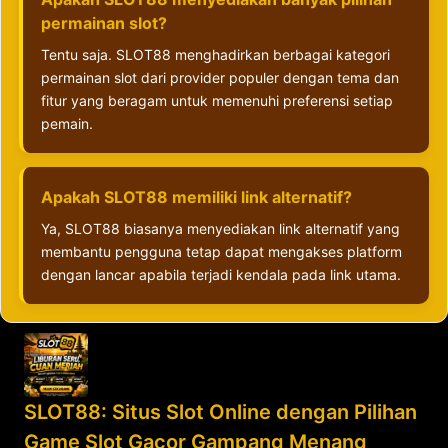
permainan slot?
Tentu saja. SLOT88 menghadirkan berbagai kategori
permainan slot dari provider populer dengan tema dan
fitur yang beragam untuk memenuhi preferensi setiap
pemain.
Apakah SLOT88 memiliki link alternatif?
Ya, SLOT88 biasanya menyediakan link alternatif yang
membantu pengguna tetap dapat mengakses platform
dengan lancar apabila terjadi kendala pada link utama.
SLOT88: Situs Slot Online dengan Pilihan
Game Slot Gacor Gampang Menang