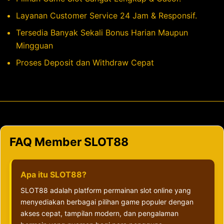
Layanan Customer Service 24 Jam & Responsif.
Tersedia Banyak Sekali Bonus Harian Maupun
Mingguan
Proses Deposit dan Withdraw Cepat
FAQ Member SLOT88
Apa itu SLOT88?
SLOT88 adalah platform permainan slot online yang
menyediakan berbagai pilihan game populer dengan
akses cepat, tampilan modern, dan pengalaman