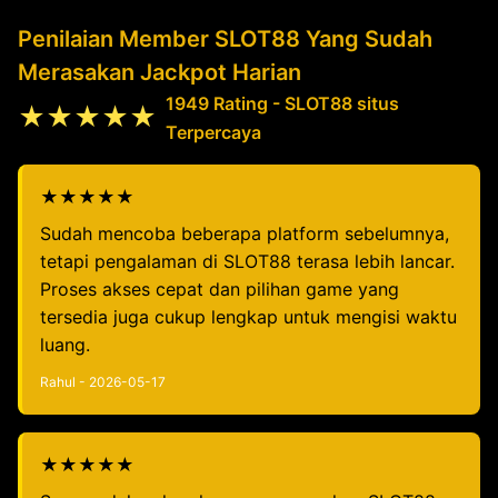
Penilaian Member SLOT88 Yang Sudah
Merasakan Jackpot Harian
1949 Rating - SLOT88 situs
★★★★★
Terpercaya
★★★★★
Sudah mencoba beberapa platform sebelumnya,
tetapi pengalaman di SLOT88 terasa lebih lancar.
Proses akses cepat dan pilihan game yang
tersedia juga cukup lengkap untuk mengisi waktu
luang.
Rahul - 2026-05-17
★★★★★