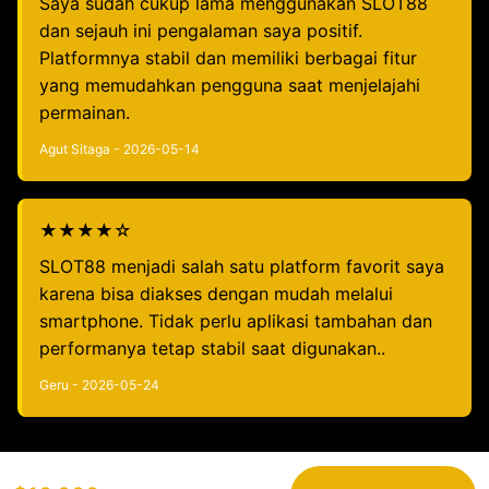
Saya sudah cukup lama menggunakan SLOT88
dan sejauh ini pengalaman saya positif.
Platformnya stabil dan memiliki berbagai fitur
yang memudahkan pengguna saat menjelajahi
permainan.
Agut Sitaga - 2026-05-14
★★★★☆
SLOT88 menjadi salah satu platform favorit saya
karena bisa diakses dengan mudah melalui
smartphone. Tidak perlu aplikasi tambahan dan
performanya tetap stabil saat digunakan..
Geru - 2026-05-24