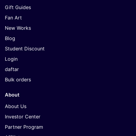
Gift Guides
Fan Art
New Works
Blog
Student Discount
Login
daftar
Bulk orders
About
About Us
Investor Center
Partner Program