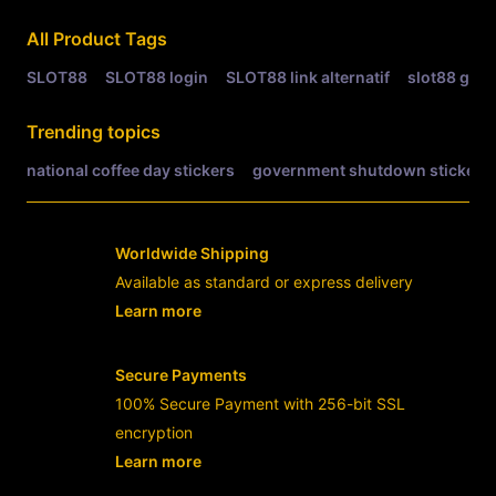
All Product Tags
SLOT88
SLOT88 login
SLOT88 link alternatif
slot88 gaco
Trending topics
national coffee day stickers
government shutdown stickers
Worldwide Shipping
Available as standard or express delivery
Learn more
- opens in new SLOT88 LINK or tab
Secure Payments
100% Secure Payment with 256-bit SSL
encryption
Learn more
- opens in new SLOT88 LINK or tab