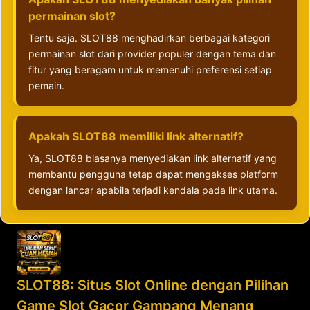
permainan slot?
Tentu saja. SLOT88 menghadirkan berbagai kategori
permainan slot dari provider populer dengan tema dan
fitur yang beragam untuk memenuhi preferensi setiap
pemain.
Apakah SLOT88 memiliki link alternatif?
Ya, SLOT88 biasanya menyediakan link alternatif yang
membantu pengguna tetap dapat mengakses platform
dengan lancar apabila terjadi kendala pada link utama.
SLOT88: Situs Slot Online dengan Pilihan
Game Slot Gacor Gampang Menang