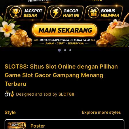
SLOT88: Situs Slot Online dengan Pilihan
Game Slot Gacor Gampang Menang
Terbaru
Designed and sold by
SLOT88
Style
Explore more styles
Poster