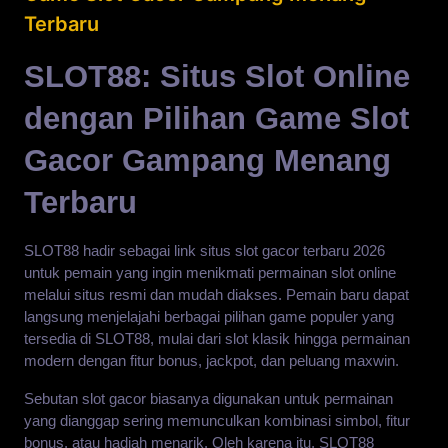
Terbaru
SLOT88: Situs Slot Online 
dengan Pilihan Game Slot 
Gacor Gampang Menang 
Terbaru
SLOT88 hadir sebagai link situs slot gacor terbaru 2026 
untuk pemain yang ingin menikmati permainan slot online 
melalui situs resmi dan mudah diakses. Pemain baru dapat 
langsung menjelajahi berbagai pilihan game populer yang 
tersedia di 
SLOT88
, mulai dari slot klasik hingga permainan 
modern dengan fitur bonus, jackpot, dan peluang maxwin.
Sebutan slot gacor biasanya digunakan untuk permainan 
yang dianggap sering memunculkan kombinasi simbol, fitur 
bonus, atau hadiah menarik. Oleh karena itu, SLOT88 