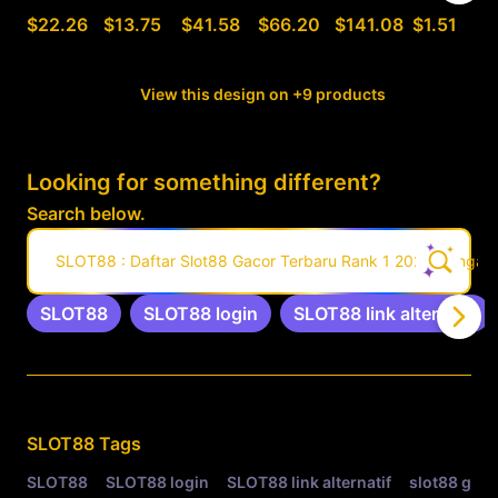
$22.26
$13.75
$41.58
$66.20
$141.08
$1.51
View this design on +9 products
Looking for something different?
Search below.
SLOT88 : Daftar Slot88 Gacor Terbaru Rank 1 2026 Dengan 
SLOT88
SLOT88 login
SLOT88 link alternatif
Related Tags
SLOT88
Tags
SLOT88
SLOT88 login
SLOT88 link alternatif
slot88 gaco