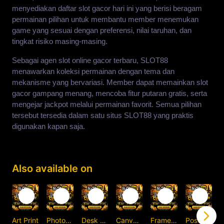
menyediakan daftar slot gacor hari ini yang berisi beragam 
permainan pilihan untuk membantu member menemukan 
game yang sesuai dengan preferensi, nilai taruhan, dan 
tingkat risiko masing-masing.
Sebagai agen slot online gacor terbaru, SLOT88 
menawarkan koleksi permainan dengan tema dan 
mekanisme yang bervariasi. Member dapat memainkan slot 
gacor gampang menang, mencoba fitur putaran gratis, serta 
mengejar jackpot melalui permainan favorit. Semua pilihan 
tersebut tersedia dalam satu situs 
SLOT88
 yang praktis 
digunakan kapan saja.
Also available on
Art Print
Photographic Print
Desk Mat
Canvas Print
Framed Art Print
Postcard
C