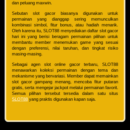
dan peluang maxwin.
Sebutan slot gacor biasanya digunakan untuk 
permainan yang dianggap sering memunculkan 
kombinasi simbol, fitur bonus, atau hadiah menarik. 
Oleh karena itu, SLOT88 menyediakan daftar slot gacor 
hari ini yang berisi beragam permainan pilihan untuk 
membantu member menemukan game yang sesuai 
dengan preferensi, nilai taruhan, dan tingkat risiko 
masing-masing.
Sebagai agen slot online gacor terbaru, SLOT88 
menawarkan koleksi permainan dengan tema dan 
mekanisme yang bervariasi. Member dapat memainkan 
slot gacor gampang menang, mencoba fitur putaran 
gratis, serta mengejar jackpot melalui permainan favorit. 
Semua pilihan tersebut tersedia dalam satu situs 
SLOT88
 yang praktis digunakan kapan saja.