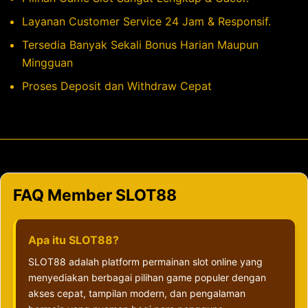
Layanan Customer Service 24 Jam & Responsif.
Tersedia Banyak Sekali Bonus Harian Maupun
Mingguan
Proses Deposit dan Withdraw Cepat
FAQ Member SLOT88
Apa itu SLOT88?
SLOT88 adalah platform permainan slot online yang
menyediakan berbagai pilihan game populer dengan
akses cepat, tampilan modern, dan pengalaman