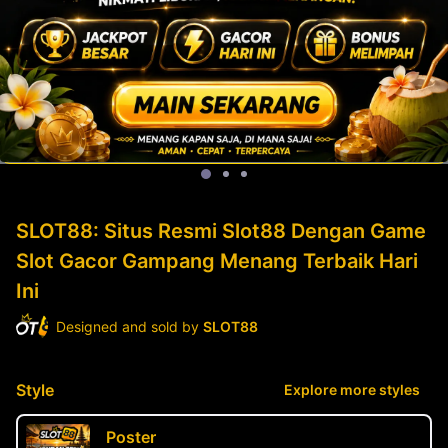
SLOT88: Situs Resmi Slot88 Dengan Game
Slot Gacor Gampang Menang Terbaik Hari
Ini
Designed and sold by
SLOT88
Style
Explore more styles
Poster