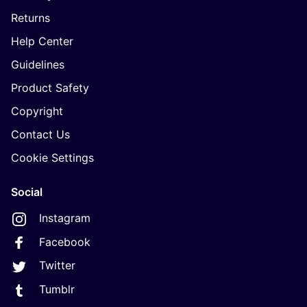
Returns
Help Center
Guidelines
Product Safety
Copyright
Contact Us
Cookie Settings
Social
Instagram
Facebook
Twitter
Tumblr