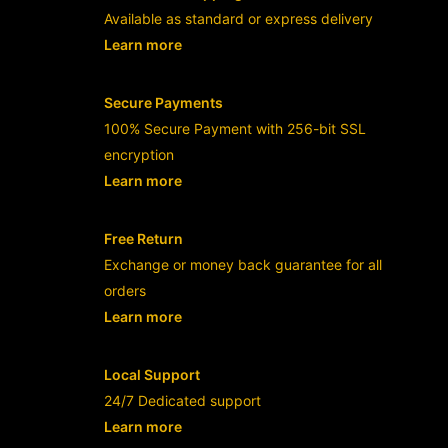
Available as standard or express delivery
Learn more
- opens in new SLOT88 LINK or tab
Secure Payments
100% Secure Payment with 256-bit SSL
encryption
Learn more
- opens in new SLOT88 LINK or tab
Free Return
Exchange or money back guarantee for all
orders
Learn more
- opens in new SLOT88 LINK or tab
Local Support
24/7 Dedicated support
Learn more
- opens in new SLOT88 LINK or tab