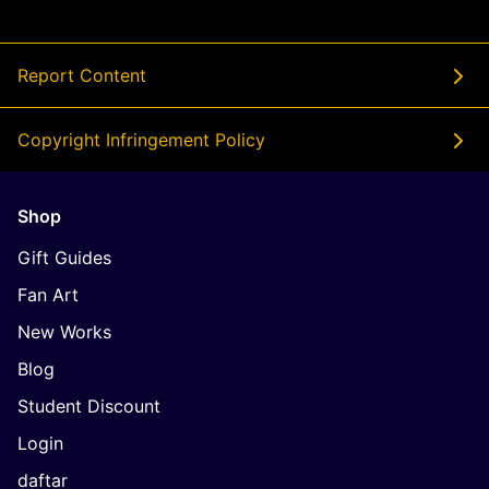
Report Content
Copyright Infringement Policy
Shop
Gift Guides
Fan Art
New Works
Blog
Student Discount
Login
daftar