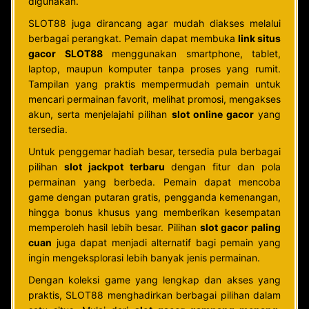
digunakan.
SLOT88 juga dirancang agar mudah diakses melalui
berbagai perangkat. Pemain dapat membuka
link situs
gacor SLOT88
menggunakan smartphone, tablet,
laptop, maupun komputer tanpa proses yang rumit.
Tampilan yang praktis mempermudah pemain untuk
mencari permainan favorit, melihat promosi, mengakses
akun, serta menjelajahi pilihan
slot online gacor
yang
tersedia.
Untuk penggemar hadiah besar, tersedia pula berbagai
pilihan
slot jackpot terbaru
dengan fitur dan pola
permainan yang berbeda. Pemain dapat mencoba
game dengan putaran gratis, pengganda kemenangan,
hingga bonus khusus yang memberikan kesempatan
memperoleh hasil lebih besar. Pilihan
slot gacor paling
cuan
juga dapat menjadi alternatif bagi pemain yang
ingin mengeksplorasi lebih banyak jenis permainan.
Dengan koleksi game yang lengkap dan akses yang
praktis, SLOT88 menghadirkan berbagai pilihan dalam