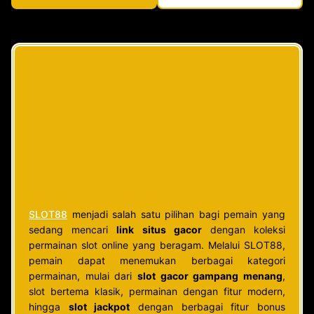
SLOT88: Situs Resmi
Slot88 Dengan Game
Slot Gacor Gampang
Menang Terbaik Hari
Ini
SLOT88
menjadi salah satu pilihan bagi pemain yang
sedang mencari
link situs gacor
dengan koleksi
permainan slot online yang beragam. Melalui SLOT88,
pemain dapat menemukan berbagai kategori
permainan, mulai dari
slot gacor gampang menang
,
slot bertema klasik, permainan dengan fitur modern,
hingga
slot jackpot
dengan berbagai fitur bonus