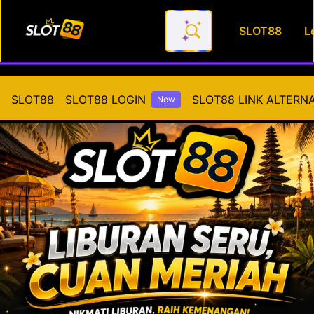
SLOT88
L
SLOT88: Situs Resmi Slot88 
SLOT88
SLOT88 LOGIN
SLOT88 LINK ALTERNA
New