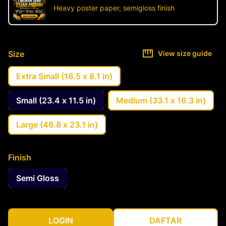
Heavy poster paper, semigloss finish
Size
View size guide
Extra Small (16.5 x 8.1 in)
Small (23.4 x 11.5 in)
Medium (33.1 x 16.3 in)
Large (46.8 x 23.1 in)
Finish
Semi Gloss
LOGIN
DAFTAR