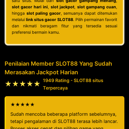
satu situs. Mulai dari
slot gacor gampang menang
,
slot gacor hari ini
,
slot jackpot
,
slot gampang cuan
,
hingga
slot paling gacor
, semuanya dapat ditemukan
melalui
link situs gacor SLOT88
. Pilih permainan favorit
dan nikmati beragam fitur yang tersedia sesuai
preferensi bermain kamu.
Penilaian Member SLOT88 Yang Sudah
Merasakan Jackpot Harian
1949 Rating - SLOT88 situs
★★★★★
Terpercaya
★★★★★
Sudah mencoba beberapa platform sebelumnya,
tetapi pengalaman di SLOT88 terasa lebih lancar.
Proses akses cepat dan pilihan game yang