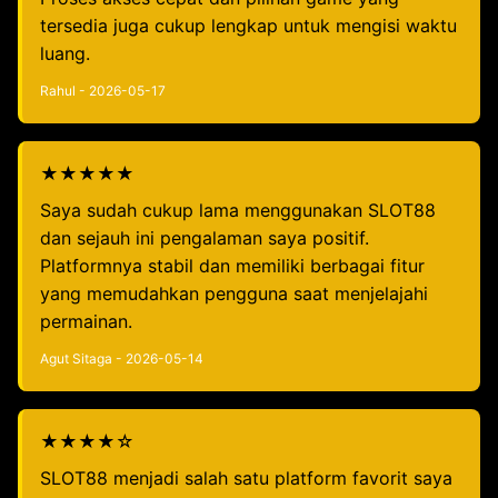
tersedia juga cukup lengkap untuk mengisi waktu
luang.
Rahul - 2026-05-17
★★★★★
Saya sudah cukup lama menggunakan SLOT88
dan sejauh ini pengalaman saya positif.
Platformnya stabil dan memiliki berbagai fitur
yang memudahkan pengguna saat menjelajahi
permainan.
Agut Sitaga - 2026-05-14
★★★★☆
SLOT88 menjadi salah satu platform favorit saya